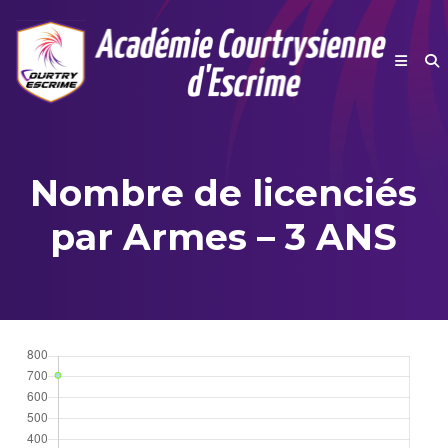
Skip
to
content
Académie Courtrysienne d'Escrime
Nombre de licenciés
par Armes – 3 ANS