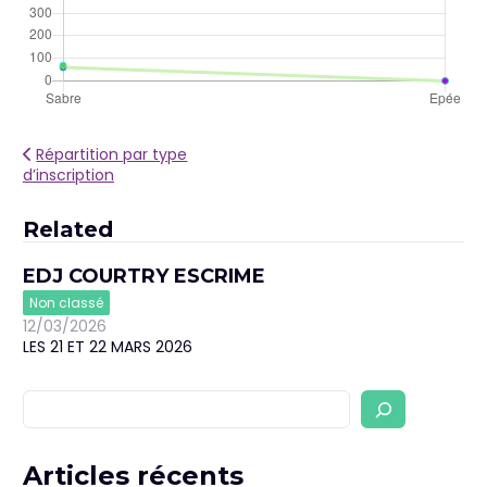
Navigation
Répartition par type
d’inscription
de
l’article
Related
EDJ COURTRY ESCRIME
Non classé
12/03/2026
LES 21 ET 22 MARS 2026
Rechercher
Articles récents